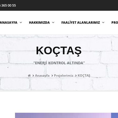
 365 00 55
ANASAYFA
HAKKIMIZDA
FAALİYET ALANLARIMIZ
PRO
KOÇTAŞ
‘’ENERJİ KONTROL ALTINDA’’
Anasayfa
Projelerimiz
KOÇTAŞ