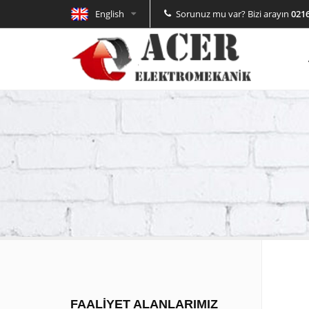
English
Sorunuz mu var? Bizi arayın
0216
FAALİYET ALANLARIMIZ